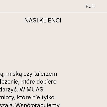
PL
SHOWROOM I KAWIARNIA
NASI KLIENCI
MIEJSCE SPOTKAŃ Z KAWĄ, GLINĄ I PIĘKNEM W RYTMIE SLOW.
ką, miską czy talerzem
dczenie, które dopiero
ydarzyć. W MUAS
oty, które nie tylko
uszają. Współpracujemy