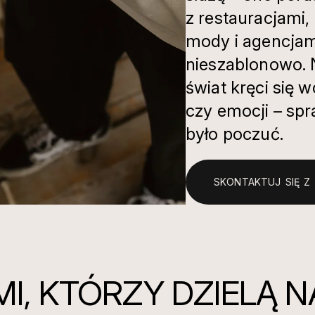
z restauracjami,
mody i agencjam
nieszablonowo. 
świat kręci się 
czy emocji – sp
było poczuć.
SKONTAKTUJ SIĘ Z 
MI, KTÓRZY DZIELĄ 