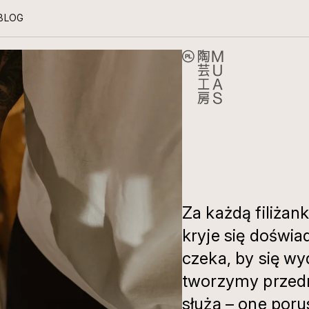
BLOG
KNOW HOW
JAK DBAĆ O CERAMIKĘ, KTÓRĄ KOCHASZ — CODZIENNE RYTUAŁY
TROSKI.
Za każdą filiżan
kryje się doświa
czeka, by się w
tworzymy przedmi
służą – one por