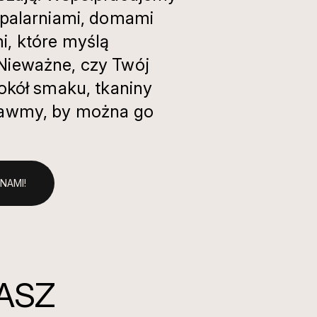
 palarniami, domami
i, które myślą
Nieważne, czy Twój
wokół smaku, tkaniny
rawmy, by można go
NAMI!
NASZ