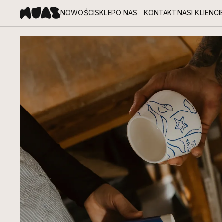
NOWOŚCI
SKLEP
O NAS
KONTAKT
NASI KLIENCI
O MUAS
POZNAJ LUDZI, KTÓRZY TWORZĄ MUAS Z PASJĄ I CZUŁOŚCIĄ.